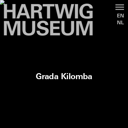
EN
NL
Grada Kilomba