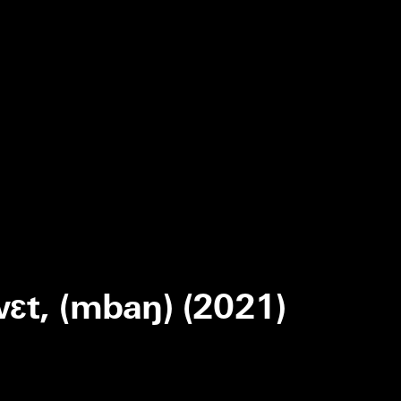
wɛt, (mbaŋ) (2021)