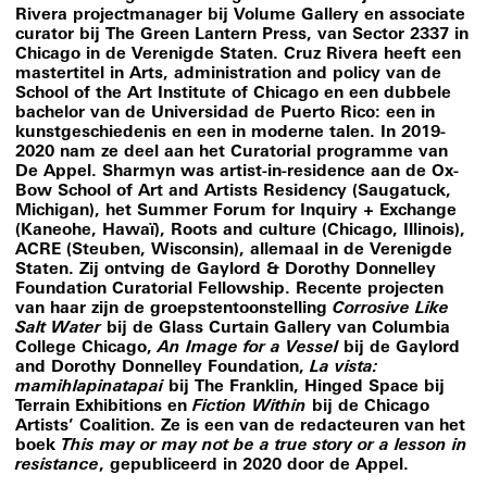
Rivera projectmanager bij Volume Gallery en associate
curator bij The Green Lantern Press, van Sector 2337 in
Chicago in de Verenigde Staten. Cruz Rivera heeft een
mastertitel in Arts, administration and policy van de
School of the Art Institute of Chicago en een dubbele
bachelor van de Universidad de Puerto Rico: een in
kunstgeschiedenis en een in moderne talen. In 2019-
2020 nam ze deel aan het Curatorial programme van
De Appel. Sharmyn was artist-in-residence aan de Ox-
Bow School of Art and Artists Residency (Saugatuck,
Michigan), het Summer Forum for Inquiry + Exchange
(Kaneohe, Hawaï), Roots and culture (Chicago, Illinois),
ACRE (Steuben, Wisconsin), allemaal in de Verenigde
Staten. Zij ontving de Gaylord & Dorothy Donnelley
Foundation Curatorial Fellowship. Recente projecten
van haar zijn de groepstentoonstelling
Corrosive Like
Salt Water
bij de Glass Curtain Gallery van Columbia
College Chicago,
An Image for a Vessel
bij de Gaylord
and Dorothy Donnelley Foundation,
La vista:
mamihlapinatapai
bij The Franklin, Hinged Space bij
Terrain Exhibitions en
Fiction Within
bij de Chicago
Artists’ Coalition. Ze is een van de redacteuren van het
boek
This may or may not be a true story or a lesson in
resistance
, gepubliceerd in 2020 door de Appel.